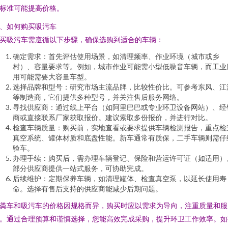
标准可能提高价格。
、如何购买吸污车
买吸污车需遵循以下步骤，确保选购到适合的车辆：
确定需求：首先评估使用场景，如清理频率、作业环境（城市或乡
村）、容量要求等。例如，城市作业可能需小型低噪音车辆，而工业
用可能需要大容量车型。
选择品牌和型号：研究市场主流品牌，比较性价比。可参考东风、江
等制造商，它们提供多种型号，并关注售后服务网络。
寻找供应商：通过线上平台（如阿里巴巴或专业环卫设备网站）、经
商或直接联系厂家获取报价。建议索取多份报价，并进行对比。
检查车辆质量：购买前，实地查看或要求提供车辆检测报告，重点检
真空系统、罐体材质和底盘性能。新车通常有质保，二手车辆则需仔
验车。
办理手续：购买后，需办理车辆登记、保险和营运许可证（如适用）
部分供应商提供一站式服务，可协助完成。
后续维护：定期保养车辆，如清理罐体、检查真空泵，以延长使用寿
命。选择有售后支持的供应商能减少后期问题。
粪车和吸污车的价格因规格而异，购买时应以需求为导向，注重质量和服
。通过合理预算和谨慎选择，您能高效完成采购，提升环卫工作效率。如