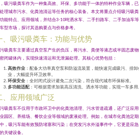
，吸污吸粪车作为一种集高效、环保、多功能于一体的特种作业车辆，已
处理城市污水、化粪池清运等任务的核心装备。本文将重点介绍吸污吸粪
功能特点、应用领域，并结合3-10吨洒水车、二手扫路车、二手加油车
车型市场，探讨其选购要点与价格参考。
一、吸污吸粪车：功能与优势
污吸粪车主要通过真空泵产生的负压，将污水、粪便等液态或半固态废物
密闭罐体内，实现快速清运和无泄漏处理。其核心优势包括：
高效作业
：配备大功率真空泵和防溢流装置，能快速完成吸污、排卸
业，大幅提升环卫效率。
环保安全
：全封闭式设计避免二次污染，符合现代城市环保标准。
多功能适配
：可根据需求加装高压清洗、洒水等功能，实现一车多用
二、应用领域广泛
污吸粪车不仅用于市政环卫中的化粪池清理、污水管道疏通，还广泛应用
业园区、养殖场、餐饮企业等领域的废液处理。例如，在城市化粪池定期
中，吸污车能有效预防堵塞和污染；在突发污水外溢事件中，它更是应急
的关键设备。