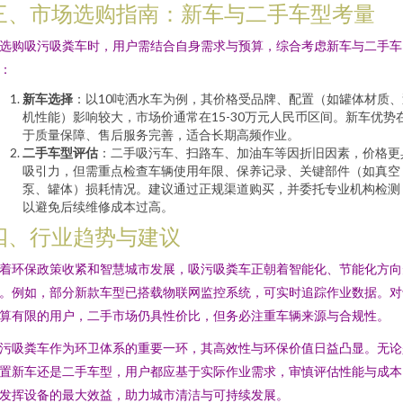
三、市场选购指南：新车与二手车型考量
选购吸污吸粪车时，用户需结合自身需求与预算，综合考虑新车与二手车
：
新车选择
：以10吨洒水车为例，其价格受品牌、配置（如罐体材质、
机性能）影响较大，市场价通常在15-30万元人民币区间。新车优势
于质量保障、售后服务完善，适合长期高频作业。
二手车型评估
：二手吸污车、扫路车、加油车等因折旧因素，价格更
吸引力，但需重点检查车辆使用年限、保养记录、关键部件（如真空
泵、罐体）损耗情况。建议通过正规渠道购买，并委托专业机构检测
以避免后续维修成本过高。
四、行业趋势与建议
着环保政策收紧和智慧城市发展，吸污吸粪车正朝着智能化、节能化方向
。例如，部分新款车型已搭载物联网监控系统，可实时追踪作业数据。对
算有限的用户，二手市场仍具性价比，但务必注重车辆来源与合规性。
污吸粪车作为环卫体系的重要一环，其高效性与环保价值日益凸显。无论
置新车还是二手车型，用户都应基于实际作业需求，审慎评估性能与成本
发挥设备的最大效益，助力城市清洁与可持续发展。